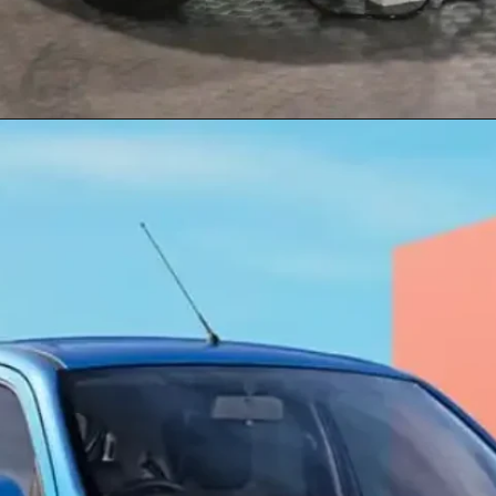
Opening
https://biharireporter.com/mahindra-electric-car-with-a-powerful-range-of-200km-coming/