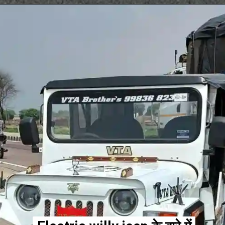
Opening
https://www.livehindustan.com/auto/story-all-new-ather-energy-450x-gen3-launch-on-19th-july-with-150km-range-6805647.html