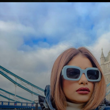
Opening
https://mahivlogs.in/avneet-kaur/