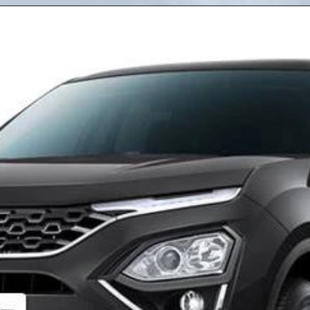
Opening
https://www.agniban.com/honda-motor-will-invest-40-billion-on-electric-vehicles-will-bring-30-ev-models-by-2030