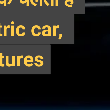
ic car, 
ic car, 
tures
tures