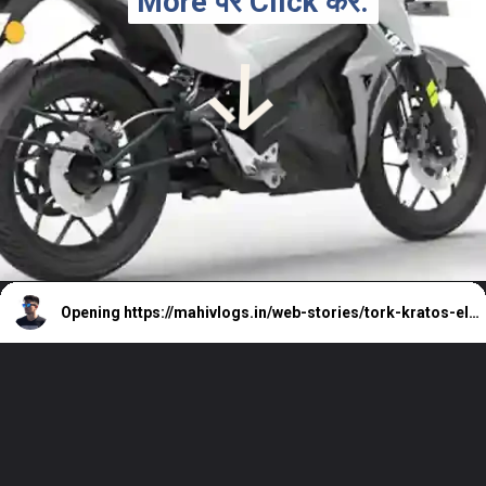
More पर Click करे.
More पर Click करे.
Opening
https://mahivlogs.in/web-stories/tork-kratos-electric-bike-price-range/