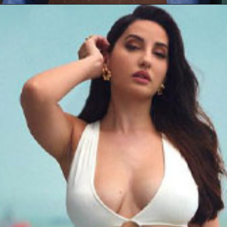
Opening
https://mahivlogs.in/armaan-kritika-and-payal-malik/