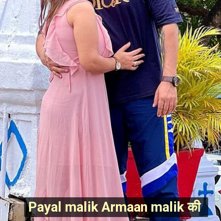
Payal malik Armaan malik की 
Payal malik Armaan malik की 