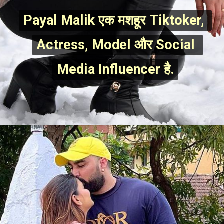
Payal Malik एक मशहूर Tiktoker, 
Payal Malik एक मशहूर Tiktoker, 
Actress, Model और Social 
Actress, Model और Social 
Media Influencer है.
Media Influencer है.