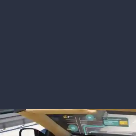
Opening
https://youtu.be/xeTfGampGi4