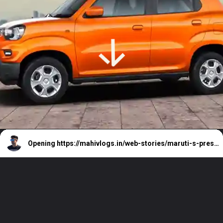
Opening
https://mahivlogs.in/web-stories/maruti-s-preso-vxi-opt-at/