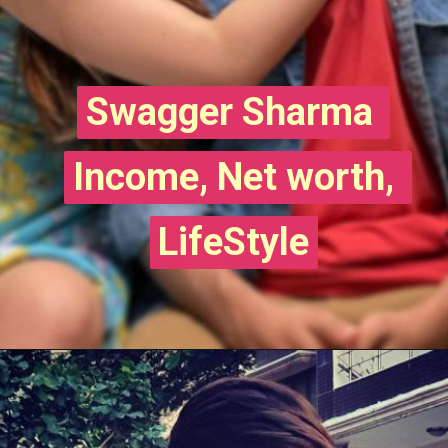
Swagger Sharma 
Swagger Sharma 
Income, Net worth, 
Income, Net worth, 
LifeStyle
LifeStyle