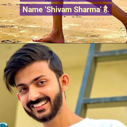
Name 'Shivam Sharma' है.
Name 'Shivam Sharma' है.