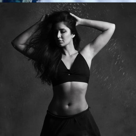
Opening
https://mahivlogs.in/swagger-sharma/