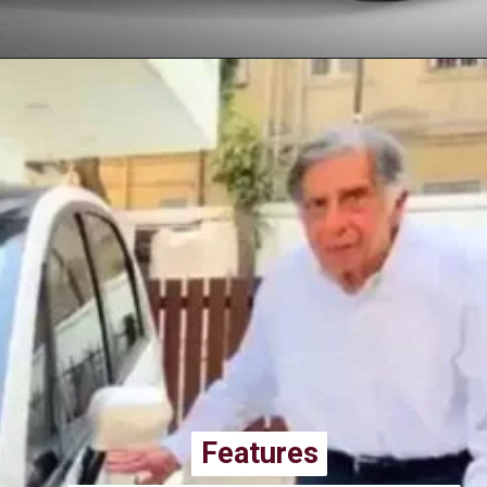
Features
Features