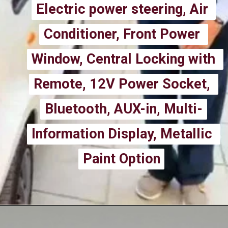
Electric power steering, Air 
Electric power steering, Air 
Conditioner, Front Power 
Conditioner, Front Power 
Window, Central Locking with 
Window, Central Locking with 
Remote, 12V Power Socket, 
Remote, 12V Power Socket, 
Bluetooth, AUX-in, Multi-
Bluetooth, AUX-in, Multi-
Information Display, Metallic 
Information Display, Metallic 
Paint Option
Paint Option