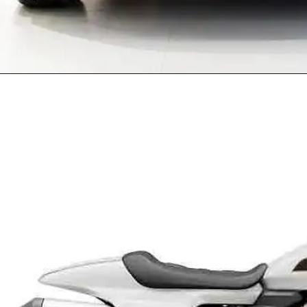
Opening
https://www.cardekho.com/tata/nexon-ev