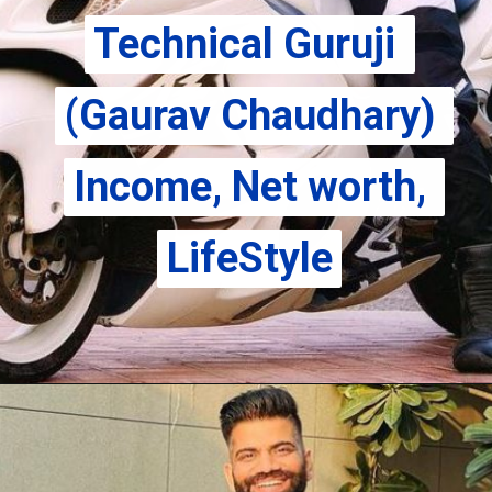
Technical Guruji 
Technical Guruji 
(Gaurav Chaudhary) 
(Gaurav Chaudhary) 
Income, Net worth, 
Income, Net worth, 
LifeStyle
LifeStyle