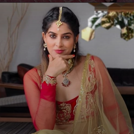
Opening
https://mahivlogs.in/technical-guruji-gaurav-chaudhary/