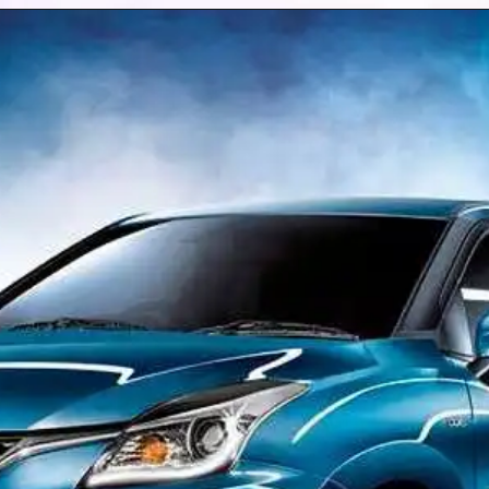
Opening
https://zeenews.india.com/hindi/auto-news/tvs-motor-company-reportedly-readying-to-launch-all-new-zeppelin-r-cruiser-mototcycle-in-india/1207371