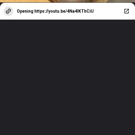
Opening
https://youtu.be/4Na4lKThCiU