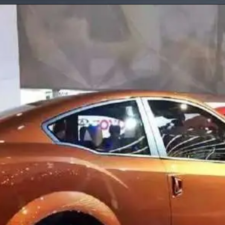
Opening
https://www.financialexpress.com/hindi/auto-news/svitch-motocorps-csr-762-electric-bike-to-launch-soon-top-whack-of-110-kmph-range-of-120-km/2504505/