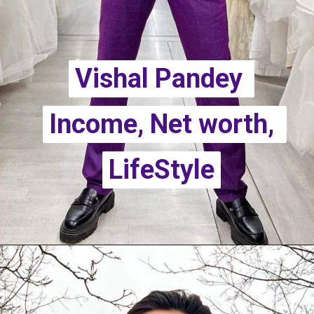
Vishal Pandey 
Vishal Pandey 
Income, Net worth, 
Income, Net worth, 
LifeStyle
LifeStyle