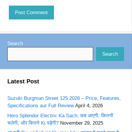
Search
Search
Latest Post
Suzuki Burgman Street 125 2026 – Price, Features,
Specifications aur Full Review
April 4, 2026
Hero Splendor Electric Ka Sach: कब आएगी, कितनी
चलेगी, और कितने Ki पड़ेगी?
November 29, 2025