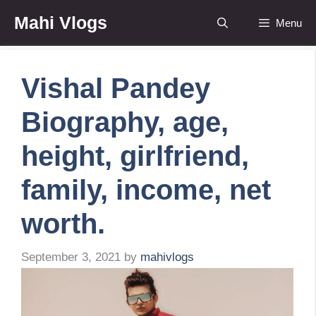
Skip
Mahi Vlogs
Menu
to
content
Vishal Pandey
Biography, age,
height, girlfriend,
family, income, net
worth.
September 3, 2021
by
mahivlogs