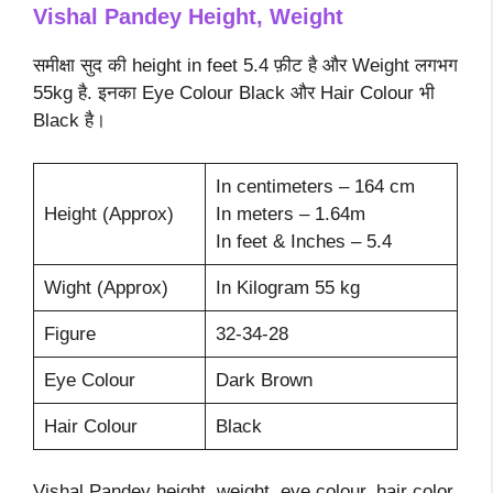
Vishal Pandey Height, Weight
समीक्षा सुद की height in feet 5.4 फ़ीट है और Weight लगभग
55kg है. इनका Eye Colour Black और Hair Colour भी
Black है।
In centimeters – 164 cm
Height (Approx)
In meters – 1.64m
In feet & Inches – 5.4
Wight (Approx)
In Kilogram 55 kg
Figure
32-34-28
Eye Colour
Dark Brown
Hair Colour
Black
Vishal Pandey height, weight, eye colour, hair color