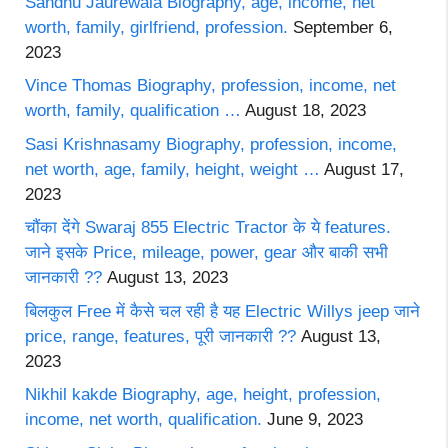
Sandhu Jaurewala Biography, age, income, net
worth, family, girlfriend, profession.
September 6,
2023
Vince Thomas Biography, profession, income, net
worth, family, qualification …
August 18, 2023
Sasi Krishnasamy Biography, profession, income,
net worth, age, family, height, weight …
August 17,
2023
चौंका देंगे Swaraj 855 Electric Tractor के ये features.
जाने इसके Price, mileage, power, gear और बाकी सभी
जानकारी ??
August 13, 2023
बिलकुल Free में कैसे चल रही है यह Electric Willys jeep जाने
price, range, features, पूरी जानकारी ??
August 13,
2023
Nikhil kakde Biography, age, height, profession,
income, net worth, qualification.
June 9, 2023