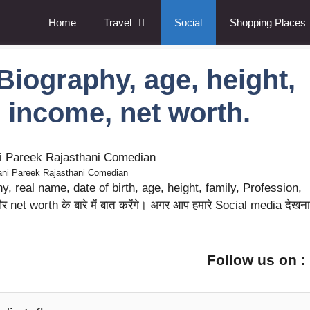
Home
Travel
Social
Shopping Places
iography, age, height,
y, income, net worth.
ni Pareek Rajasthani Comedian
hy, real name, date of birth, age, height, family, Profession,
 net worth के बारे में बात करेंगे। अगर आप हमारे Social media देखना
Follow us on 