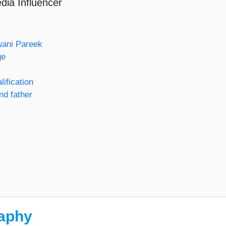
ia Influencer
wani Pareek
ge
ification
nd father
aphy