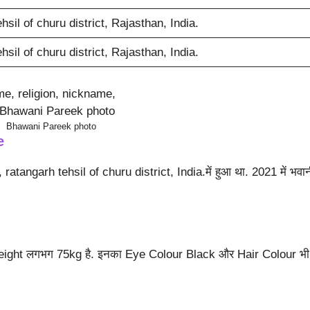
sil of churu district, Rajasthan, India.
sil of churu district, Rajasthan, India.
me, religion, nickname,
Bhawani Pareek photo
e
tangarh tehsil of churu district, India.में हुआ था. 2021 में भवान
 Weight लगभग 75kg है. इनका Eye Colour Black और Hair Colour भी