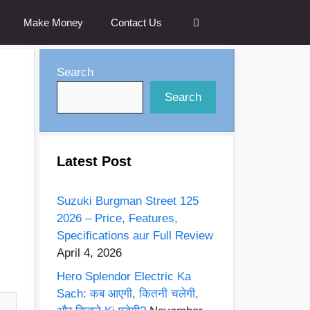
Make Money
Contact Us
Search
Search
Latest Post
Suzuki Burgman Street 125
2026 – Price, Features,
Specifications aur Full Review
April 4, 2026
:
Hero Splendor Electric Ka
Sach: कब आएगी, कितनी चलेगी,