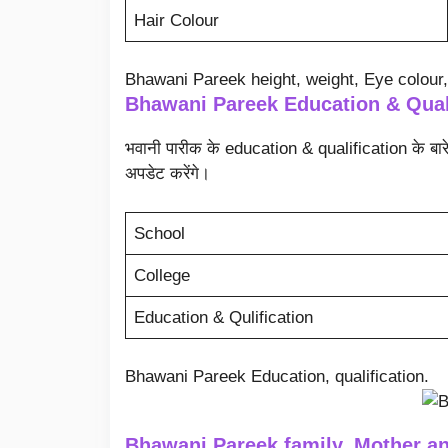
Hair Colour
Bhawani Pareek height, weight, Eye colour,
Bhawani Pareek Education & Quali
भवानी पारीक के education & qualification के बारे 
अपडेट करेंगे।
School
College
Education & Qulification
Bhawani Pareek Education, qualification.
Bhawani Pareek family, Mother an