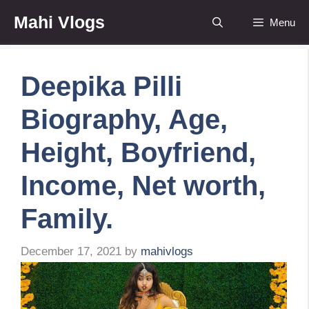
Skip
Mahi Vlogs
Menu
to
content
Deepika Pilli
Biography, Age,
Height, Boyfriend,
Income, Net worth,
Family.
December 17, 2021
by
mahivlogs