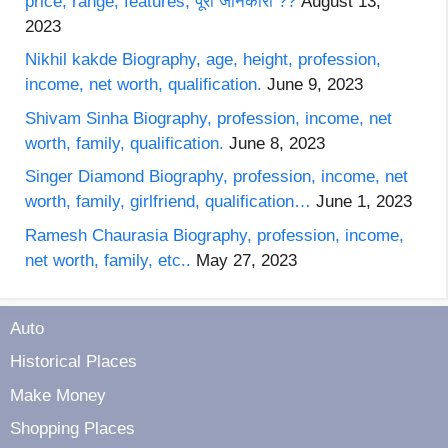
price, range, features, पूरी जानकारी ??
August 13,
2023
Nikhil kakde Biography, age, height, profession,
income, net worth, qualification.
June 9, 2023
Shivam Sinha Biography, profession, income, net
worth, family, qualification.
June 8, 2023
Singer Diamond Biography, profession, income, net
worth, family, girlfriend, qualification…
June 1, 2023
Ramesh Chaurasia Biography, profession, income,
net worth, family, etc..
May 27, 2023
Auto
Historical Places
Make Money
Shopping Places