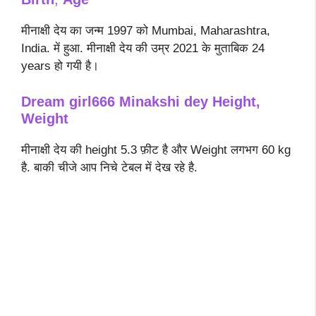
मीनाक्षी देय का जन्म 1997 को Mumbai, Maharashtra,
India. में हुआ. मीनाक्षी देय की उम्र 2021 के मुताबिक 24
years हो गयी है।
Dream girl666 Minakshi dey Height,
Weight
मीनाक्षी देय की height 5.3 फ़ीट है और Weight लगभग 60 kg
है. बाकी चीजे आप निचे टेबल में देख रहे है.