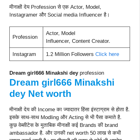
मीनाक्षी देय Profession से एक Actor, Model,
Instagramer और Social media Influencer है।
Actor, Model
Profession
Influencer, Content Creator.
Instagram
1.2 Million Followers
Click here
Dream girl666 Minakshi dey
profession
Dream girl666 Minakshi
dey Net worth
मीनाक्षी देय की Income का ज्यादातर हिंसा इंस्टाग्राम से होता है.
इसके साथ-साथ Modling और Acting से भी पैसा कमाते है.
कुछ वेब्सीटेस के मुताबिक मीनाक्षी कई Brands की brand
ambassador है. और उनकी net worth 50 लाख से कभी