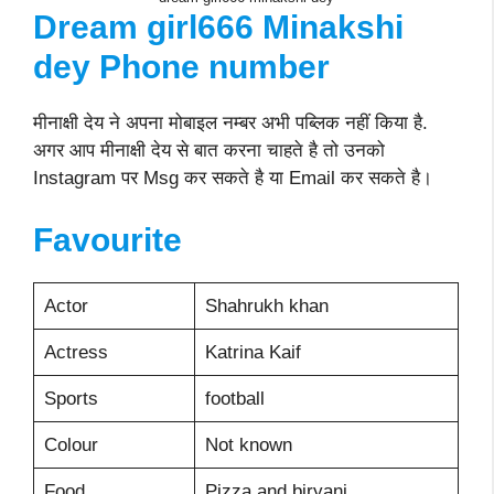
Dream girl666 Minakshi
dey
Phone number
मीनाक्षी देय ने अपना मोबाइल नम्बर अभी पब्लिक नहीं किया है.
अगर आप मीनाक्षी देय से बात करना चाहते है तो उनको
Instagram पर Msg कर सकते है या Email कर सकते है।
Favourite
Actor
Shahrukh khan
Actress
Katrina Kaif
Sports
football
Colour
Not known
Food
Pizza and biryani