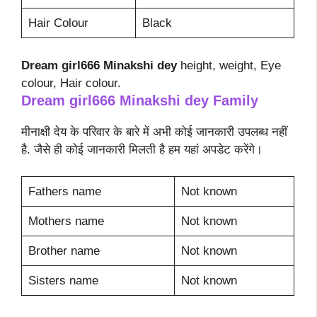
Hair Colour
Black
Dream girl666 Minakshi dey
height, weight, Eye
colour, Hair colour.
Dream girl666 Minakshi dey
Family
मीनाक्षी देय के परिवार के बारे में अभी कोई जानकारी उपलब्ध नहीं
है. जैसे ही कोई जानकारी मिलती है हम यहां अपडेट करेंगे।
Fathers name
Not known
Mothers name
Not known
Brother name
Not known
Sisters name
Not known