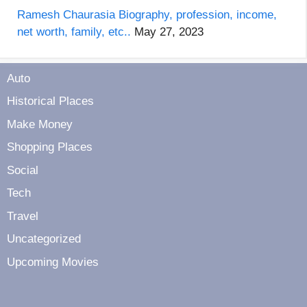
Ramesh Chaurasia Biography, profession, income,
net worth, family, etc..
May 27, 2023
Auto
Historical Places
Make Money
Shopping Places
Social
Tech
Travel
Uncategorized
Upcoming Movies