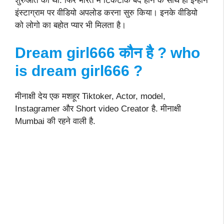
शुरुआत की थी. फिर भारत में टिकटोक बंद होने के साथ ही इन्होने
इंस्टाग्राम पर वीडियो अपलोड करना सुरु किया। इनके वीडियो
को लोगो का बहोत प्यार भी मिलता है।
Dream girl666 कौन है
?
who
is dream girl666 ?
मीनाक्षी देय एक मशहूर Tiktoker, Actor, model,
Instagramer और Short video Creator है. मीनाक्षी
Mumbai की रहने वाली है.