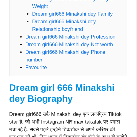
Weight
Dream girl666 Minakshi dey Family
Dream girl666 Minakshi dey
Relationship boyfriend
Dream girl666 Minakshi dey Profession
Dream girl666 Minakshi dey Net worth
Dream girl666 Minakshi dey Phone
number
Favourite
Dream girl 666 Minakshi
dey
Biography
Dream girl666 उर्फ़ Minakshi dey एक लकप्रिय Tiktok
star है. जो अभी Instagram और max takatak पर धमाल
मचा रहे है. सबसे पहले इन्होने टिकटोक से अपने करियर की