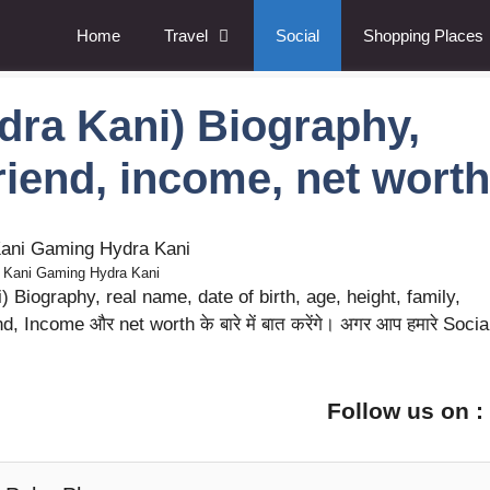
Home
Travel
Social
Shopping Places
ra Kani) Biography,
riend, income, net worth
Kani Gaming Hydra Kani
i) Biography, real name, date of birth, age, height, family,
, Income और net worth के बारे में बात करेंगे। अगर आप हमारे Socia
Follow us on 