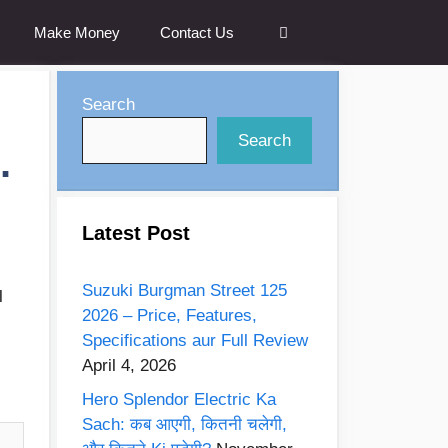
Make Money
Contact Us
Search
Search
.
Latest Post
Suzuki Burgman Street 125
l
2026 – Price, Features,
Specifications aur Full Review
April 4, 2026
:
Hero Splendor Electric Ka
Sach: कब आएगी, कितनी चलेगी,