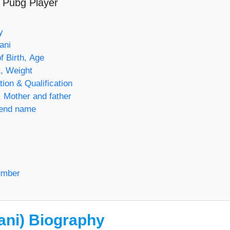
 Pubg Player
y
ani
f Birth, Age
, Weight
ion & Qualification
 Mother and father
iend name
umber
ani) Biography