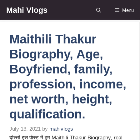
Skip
Mahi Vlogs
Menu
to
content
Maithili Thakur
Biography, Age,
Boyfriend, family,
profession, income,
net worth, height,
qualification.
July 13, 2021
by
mahivlogs
दोस्तों इस पोस्ट में हम Maithili Thakur Biography, real