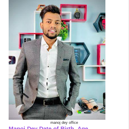
manoj dey office
Manoj Dey Date of Birth
,
Age