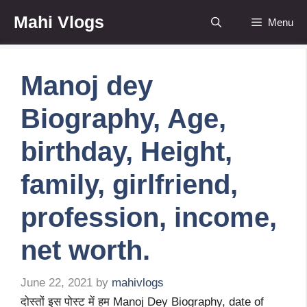
Skip
Mahi Vlogs
Menu
to
content
Manoj dey
Biography, Age,
birthday, Height,
family, girlfriend,
profession, income,
net worth.
June 22, 2021
by
mahivlogs
दोस्तों इस पोस्ट में हम Manoj Dey Biography, date of