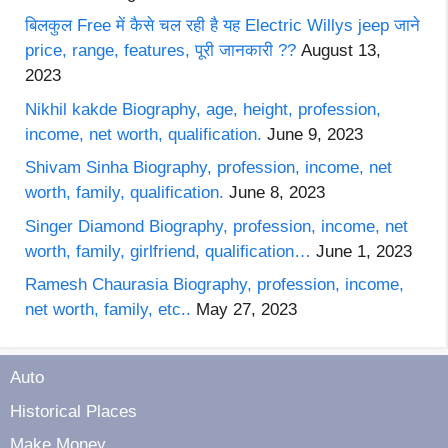
बिलकुल Free में कैसे चल रही है यह Electric Willys jeep जाने
price, range, features, पूरी जानकारी ??
August 13,
2023
Nikhil kakde Biography, age, height, profession,
income, net worth, qualification.
June 9, 2023
Shivam Sinha Biography, profession, income, net
worth, family, qualification.
June 8, 2023
Singer Diamond Biography, profession, income, net
worth, family, girlfriend, qualification…
June 1, 2023
Ramesh Chaurasia Biography, profession, income,
net worth, family, etc..
May 27, 2023
Auto
Historical Places
Make Money