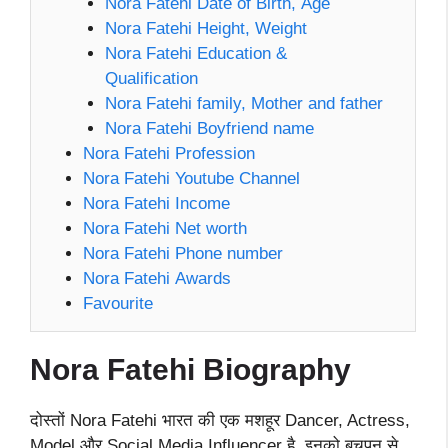
Nora Fatehi Date of Birth, Age
Nora Fatehi Height, Weight
Nora Fatehi Education &
Qualification
Nora Fatehi family, Mother and father
Nora Fatehi Boyfriend name
Nora Fatehi Profession
Nora Fatehi Youtube Channel
Nora Fatehi Income
Nora Fatehi Net worth
Nora Fatehi Phone number
Nora Fatehi Awards
Favourite
Nora Fatehi
Biography
दोस्तों Nora Fatehi भारत की एक मशहूर Dancer, Actress,
Model और Social Media Influencer है. इनको बचपन से