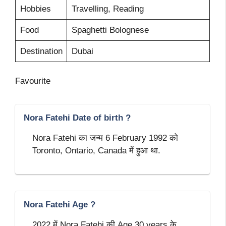
Hobbies
Travelling, Reading
Food
Spaghetti Bolognese
Destination
Dubai
Favourite
Nora Fatehi Date of birth ?
Nora Fatehi का जन्म 6 February 1992 को
Toronto, Ontario, Canada में हुआ था.
Nora Fatehi Age ?
2022 में Nora Fatehi की Age 30 years के