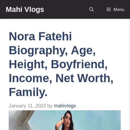
Skip
Mahi Vlogs
Menu
to
content
Nora Fatehi
Biography, Age,
Height, Boyfriend,
Income, Net Worth,
Family.
January 11, 2022
by
mahivlogs