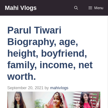
Skip
Mahi Vlogs
Menu
to
content
Parul Tiwari
Biography, age,
height, boyfriend,
family, income, net
worth.
September 20, 2021
by
mahivlogs