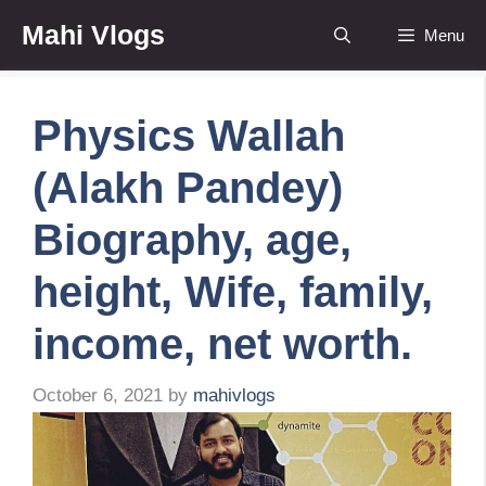
Skip
Mahi Vlogs
Menu
to
content
Physics Wallah
(Alakh Pandey)
Biography, age,
height, Wife, family,
income, net worth.
October 6, 2021
by
mahivlogs