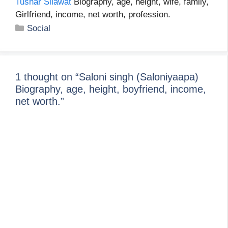
Tushar Silawat
Biography, age, height, wife, family,
Girlfriend, income, net worth, profession.
Categories
Social
1 thought on “Saloni singh (Saloniyaapa)
Biography, age, height, boyfriend, income,
net worth.”