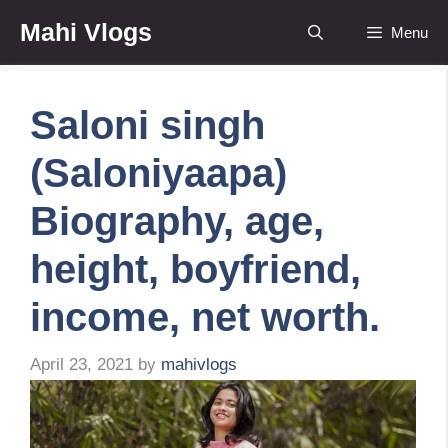
Skip
Mahi Vlogs
Menu
to
content
Saloni singh
(Saloniyaapa)
Biography, age,
height, boyfriend,
income, net worth.
April 23, 2021
by
mahivlogs