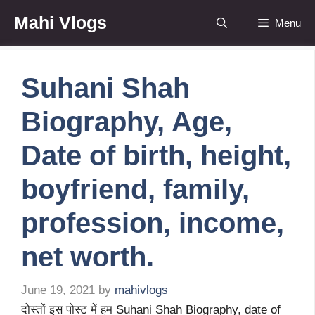
Skip
Mahi Vlogs
Menu
to
content
Suhani Shah
Biography, Age,
Date of birth, height,
boyfriend, family,
profession, income,
net worth.
June 19, 2021
by
mahivlogs
दोस्तों इस पोस्ट में हम Suhani Shah Biography, date of