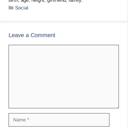
birth, age, height, girlfriend, family.
Categories
Social
Leave a Comment
Comment
Name