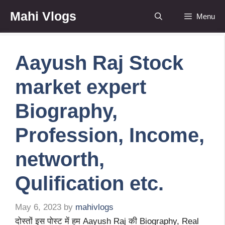
Skip
Mahi Vlogs
Menu
to
content
Aayush Raj Stock
market expert
Biography,
Profession, Income,
networth,
Qulification etc.
May 6, 2023
by
mahivlogs
दोस्तों इस पोस्ट में हम Aayush Raj की Biography, Real