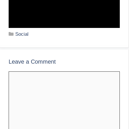
Categories
Social
Leave a Comment
Comment