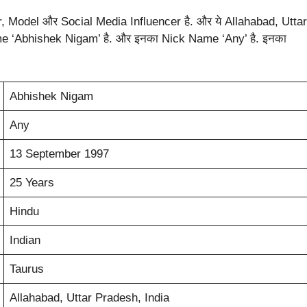
r, Model और Social Media Influencer है. और ये Allahabad, Uttar
ame ‘Abhishek Nigam’ है. और इनका Nick Name ‘Any’ है. इनका
Abhishek Nigam
Any
13 September 1997
25 Years
Hindu
Indian
Taurus
Allahabad, Uttar Pradesh, India