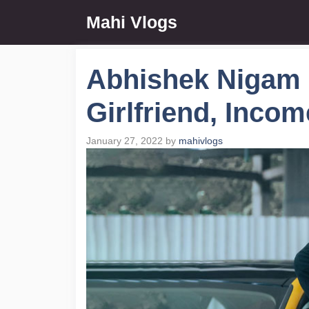
Skip
Mahi Vlogs
to
content
Abhishek Nigam B
Girlfriend, Incom
January 27, 2022
by
mahivlogs