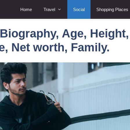
Home
Travel
Social
Shopping Places
iography, Age, Height,
e, Net worth, Family.