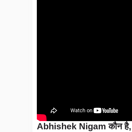
Abhishek Nigam
कौन ह