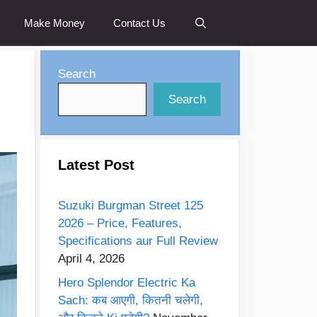
Make Money
Contact Us
Search
Search
Latest Post
Suzuki Burgman Street 125
2026 – Price, Features,
Specifications aur Full Review
April 4, 2026
Hero Splendor Electric Ka
Sach: कब आएगी, कितनी चलेगी,