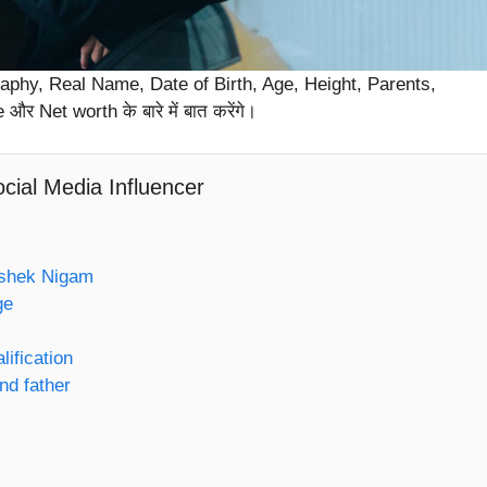
ography, Real Name, Date of Birth, Age, Height, Parents,
र Net worth के बारे में बात करेंगे।
cial Media Influencer
ishek Nigam
ge
ification
nd father