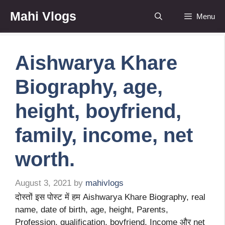
Skip
Mahi Vlogs
Menu
to
content
Aishwarya Khare
Biography, age,
height, boyfriend,
family, income, net
worth.
August 3, 2021
by
mahivlogs
दोस्तों इस पोस्ट में हम Aishwarya Khare Biography, real
name, date of birth, age, height, Parents,
Profession, qualification, boyfriend, Income और net