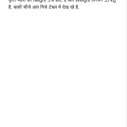
कृति मेहरा की height 5.4 फ़ीट है और Weight लगभग 55 kg
है. बाकी चीजे आप निचे टेबल में देख रहे है.