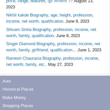
price, range, features, पूरी जानकारी ??
August 13,
2023
Nikhil kakde Biography, age, height, profession,
income, net worth, qualification.
June 9, 2023
Shivam Sinha Biography, profession, income, net
worth, family, qualification.
June 8, 2023
Singer Diamond Biography, profession, income, net
worth, family, girlfriend, qualification…
June 1, 2023
Ramesh Chaurasia Biography, profession, income,
net worth, family, etc..
May 27, 2023
Auto
Historical Places
Make Money
Shopping Places