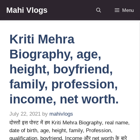
Skip
Mahi Vlogs
Menu
to
content
Kriti Mehra
Biography, age,
height, boyfriend,
family, profession,
income, net worth.
July 22, 2021
by
mahivlogs
दोस्तों इस पोस्ट में हम Kriti Mehra Biography, real name,
date of birth, age, height, family, Profession,
qualification, boyfriend, Income और net worth के बारे