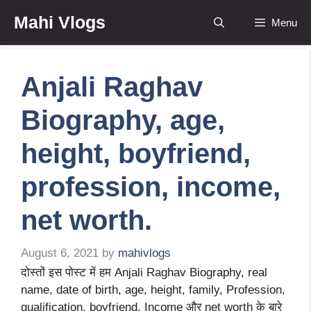
Skip
Mahi Vlogs
Menu
to
content
Anjali Raghav
Biography, age,
height, boyfriend,
profession, income,
net worth.
August 6, 2021
by
mahivlogs
दोस्तों इस पोस्ट में हम Anjali Raghav Biography, real
name, date of birth, age, height, family, Profession,
qualification, boyfriend, Income और net worth के बारे