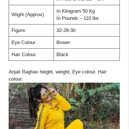
In Kilogram 50 Kg
Wight (Approx)
In Pounds – 110 lbs
Figure
32-28-30
Eye Colour
Brown
Hair Colour
Black
Anjali Raghav height, weight, Eye colour, Hair
colour.