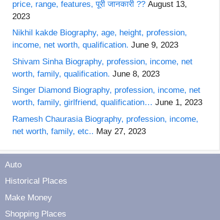
price, range, features, पूरी जानकारी ??
August 13,
2023
Nikhil kakde Biography, age, height, profession,
income, net worth, qualification.
June 9, 2023
Shivam Sinha Biography, profession, income, net
worth, family, qualification.
June 8, 2023
Singer Diamond Biography, profession, income, net
worth, family, girlfriend, qualification…
June 1, 2023
Ramesh Chaurasia Biography, profession, income,
net worth, family, etc..
May 27, 2023
Auto
Historical Places
Make Money
Shopping Places