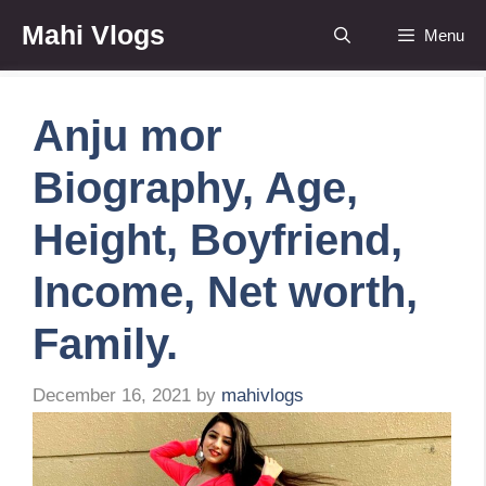
Skip
Mahi Vlogs
Menu
to
content
Anju mor
Biography, Age,
Height, Boyfriend,
Income, Net worth,
Family.
December 16, 2021
by
mahivlogs