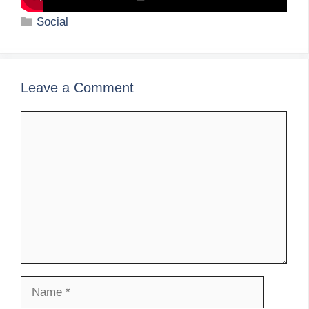
Categories
Social
Leave a Comment
Comment
Name