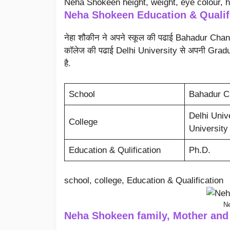
Neha Shokeen height, weight, eye colour, h
Neha Shokeen Education & Qualif
नेहा शौकीन ने अपने स्कूल की पढाई Bahadur Ch
कॉलेज की पढाई Delhi University से अपनी Gradua
है.
School
Bahadur C
Delhi Univ
College
University 
Education & Qulification
Ph.D.
school, college, Education & Qualification
N
Neha Shokeen family, Mother and 