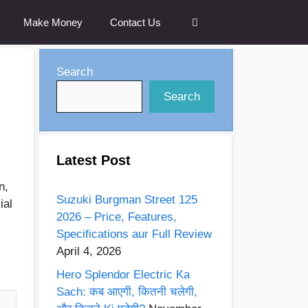
Make Money
Contact Us
Search
Search
Latest Post
n,
Suzuki Burgman Street 125
ial
2026 – Price, Features,
Specifications aur Full Review
April 4, 2026
:
Hero Splendor Electric Ka
Sach: कब आएगी, कितनी चलेगी,