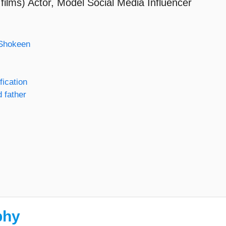
lms) Actor, Model Social Media Influencer
 Shokeen
ication
 father
phy