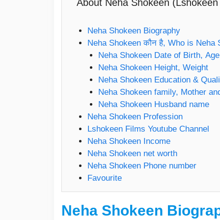
About Neha Shokeen (Lshokeen fi
Neha Shokeen Biography
Neha Shokeen कौन है, Who is Neha
Neha Shokeen Date of Birth, Age
Neha Shokeen Height, Weight
Neha Shokeen Education & Qualif
Neha Shokeen family, Mother and
Neha Shokeen Husband name
Neha Shokeen Profession
Lshokeen Films Youtube Channel
Neha Shokeen Income
Neha Shokeen net worth
Neha Shokeen Phone number
Favourite
Neha Shokeen
Biogra