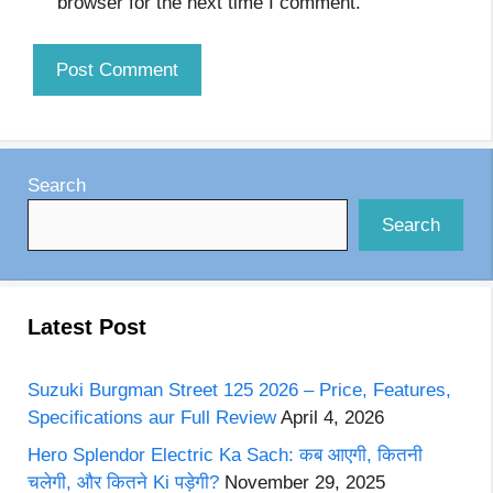
browser for the next time I comment.
Search
Search
Latest Post
Suzuki Burgman Street 125 2026 – Price, Features,
Specifications aur Full Review
April 4, 2026
Hero Splendor Electric Ka Sach: कब आएगी, कितनी
चलेगी, और कितने Ki पड़ेगी?
November 29, 2025