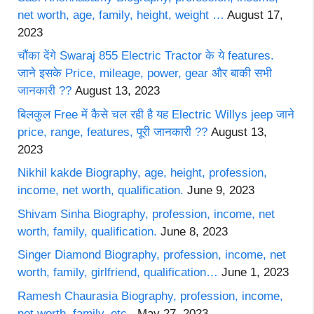
net worth, age, family, height, weight …
August 17,
2023
चौंका देंगे Swaraj 855 Electric Tractor के ये features.
जाने इसके Price, mileage, power, gear और बाकी सभी
जानकारी ??
August 13, 2023
बिलकुल Free में कैसे चल रही है यह Electric Willys jeep जाने
price, range, features, पूरी जानकारी ??
August 13,
2023
Nikhil kakde Biography, age, height, profession,
income, net worth, qualification.
June 9, 2023
Shivam Sinha Biography, profession, income, net
worth, family, qualification.
June 8, 2023
Singer Diamond Biography, profession, income, net
worth, family, girlfriend, qualification…
June 1, 2023
Ramesh Chaurasia Biography, profession, income,
net worth, family, etc..
May 27, 2023