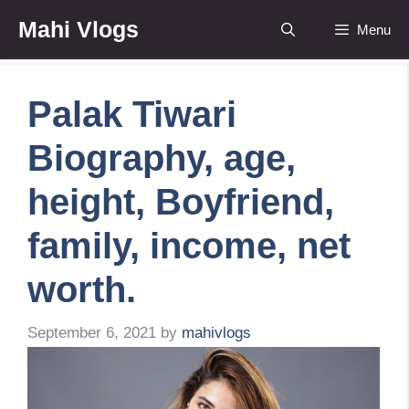
Skip
Mahi Vlogs
Menu
to
content
Palak Tiwari
Biography, age,
height, Boyfriend,
family, income, net
worth.
September 6, 2021
by
mahivlogs