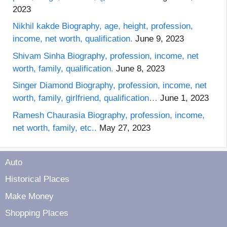
2023
Nikhil kakde Biography, age, height, profession,
income, net worth, qualification.
June 9, 2023
Shivam Sinha Biography, profession, income, net
worth, family, qualification.
June 8, 2023
Singer Diamond Biography, profession, income, net
worth, family, girlfriend, qualification…
June 1, 2023
Ramesh Chaurasia Biography, profession, income,
net worth, family, etc..
May 27, 2023
Auto
Historical Places
Make Money
Shopping Places