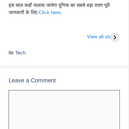
इस साल कहाँ जलाया जायेगा दुनिया का सबसे बड़ा रावण पूरी
जानकारी के लिए
Click her
e
.
Maruti suzuki
Ranveer singh और
B
swift 2024 आकर्षक
Deepika
Se
View all stories
लुक के साथ करने वाली
padukone में हुई भारी
T
है जबरदस्त एंट्री ??
झड़प koffee with
(
Categories
Tech
karan के season 8
उ
में social media में
मचा बवाल ???
Leave a Comment
Comment